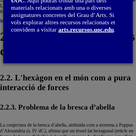
UOC
. Aquí podràs trobar una part dels
L'hexàgon en el món com a pura interacció de
materials relacionats amb una o diverses
forces
assignatures concretes del Grau d’Arts. Si
Menú
vols explorar altres recursos relacionats et
convidem a visitar
arts.recursos.uoc.edu
.
2. Hexàgon i tessel·lacions
del pla
2.2. L'hexàgon en el món com a pura
interacció de forces
2.2.3. Problema de la bresca d’abella
La conjectura de la bresca d’abella, atribuïda com a teorema a Pappus
d’Alexandria (s. IV dC), afirma que un tessel·lat hexagonal (reticle en