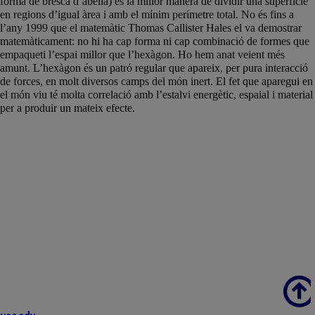
forma de bresca d’abella) és la millor manera de dividir una superfície
en regions d’igual àrea i amb el mínim perímetre total. No és fins a
l’any 1999 que el matemàtic Thomas Callister Hales el va demostrar
matemàticament: no hi ha cap forma ni cap combinació de formes que
empaqueti l’espai millor que l’hexàgon. Ho hem anat veient més
amunt. L’hexàgon és un patró regular que apareix, per pura interacció
de forces, en molt diversos camps del món inert. El fet que aparegui en
el món viu té molta correlació amb l’estalvi energètic, espaial i material
per a produir un mateix efecte.
Scroll