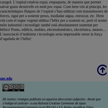
caragol. L’espiral estalvia espai, empaqueta, de manera que permet
salvar grans desnivells en molt poc espai. Com hem vist al principi, les
característiques físiques de l’espiral s’han utilitzat com transmissores de
forces, sigui per a sostenir pesos, traslladar aigua, enroscar, etc. Hem
vist com el regne vegetal utilitza l’hèlix per a sostenir-se, però el nostre
món industrial i tecnològic també està absolutament sustentat per
hèlixs! Ponts, edificis, mobles, electrodomèstics, electrònica, motors…
L’associació d’indústria i tecnologia seria impensable sense la força
d’agafada de l’hèlix!
Scroll
uoc.edu
Els textos i imatges publicats en aquesta obra estan subjectes –llevat que
s’indiqui el contrari– a una llicència Creative Commons de tipus
Reconeixement-Compartir igual (BY-SA) v.3.0. Podeu modificar l’obra,