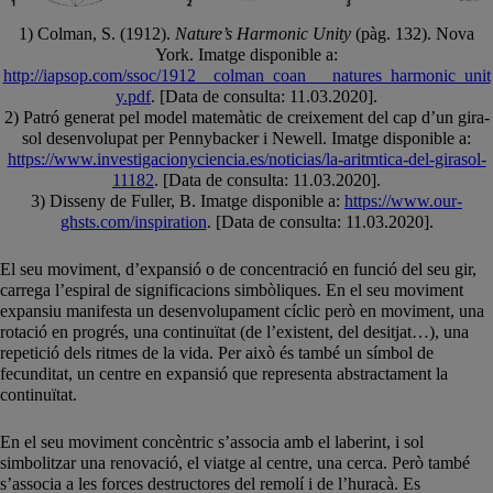
1) Colman, S. (1912).
Nature’s Harmonic Unity
(pàg. 132). Nova
York. Imatge disponible a:
http://iapsop.com/ssoc/1912__colman_coan___natures_harmonic_unit
y.pdf
. [Data de consulta: 11.03.2020].
2) Patró generat pel model matemàtic de creixement del cap d’un gira-
sol desenvolupat per Pennybacker i Newell. Imatge disponible a:
https://www.investigacionyciencia.es/noticias/la-aritmtica-del-girasol-
11182
. [Data de consulta: 11.03.2020].
3) Disseny de Fuller, B. Imatge disponible a:
https://www.our-
ghsts.com/inspiration
. [Data de consulta: 11.03.2020].
El seu moviment, d’expansió o de concentració en funció del seu gir,
carrega l’espiral de significacions simbòliques. En el seu moviment
expansiu manifesta un desenvolupament cíclic però en moviment, una
rotació en progrés, una continuïtat (de l’existent, del desitjat…), una
repetició dels ritmes de la vida. Per això és també un símbol de
fecunditat, un centre en expansió que representa abstractament la
continuïtat.
En el seu moviment concèntric s’associa amb el laberint, i sol
simbolitzar una renovació, el viatge al centre, una cerca. Però també
s’associa a les forces destructores del remolí i de l’huracà. Es