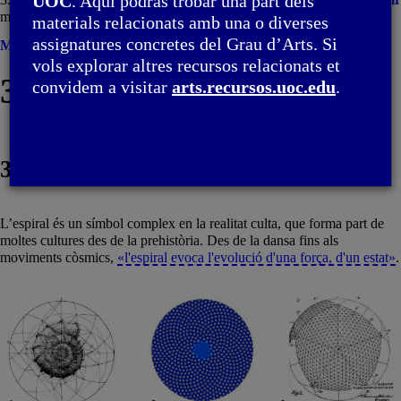
UOC
. Aquí podràs trobar una part dels
món culte
materials relacionats amb una o diverses
assignatures concretes del Grau d’Arts. Si
Menú
vols explorar altres recursos relacionats et
3. Espirals i hèlix
convidem a visitar
arts.recursos.uoc.edu
.
3.4. Espirals i hèlixs en el món culte
L’espiral és un símbol complex en la realitat culta, que forma part de
moltes cultures des de la prehistòria. Des de la dansa fins als
moviments còsmics,
«l'espiral evoca l'evolució d'una força, d'un estat»
.