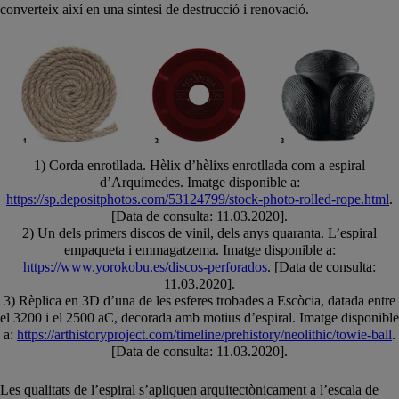
converteix així en una síntesi de destrucció i renovació.
1) Corda enrotllada. Hèlix d’hèlixs enrotllada com a espiral
d’Arquimedes. Imatge disponible a:
https://sp.depositphotos.com/53124799/stock-photo-rolled-rope.html
.
[Data de consulta: 11.03.2020].
2) Un dels primers discos de vinil, dels anys quaranta. L’espiral
empaqueta i emmagatzema. Imatge disponible a:
https://www.yorokobu.es/discos-perforados
. [Data de consulta:
11.03.2020].
3) Rèplica en 3D d’una de les esferes trobades a Escòcia, datada entre
el 3200 i el 2500 aC, decorada amb motius d’espiral. Imatge disponible
a:
https://arthistoryproject.com/timeline/prehistory/neolithic/towie-ball
.
[Data de consulta: 11.03.2020].
Les qualitats de l’espiral s’apliquen arquitectònicament a l’escala de