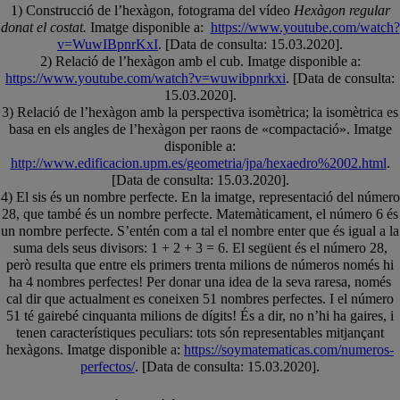
1) Construcció de l’hexàgon, fotograma del vídeo
Hexàgon regular
donat el costat.
Imatge disponible a:
https://www.youtube.com/watch?
v=WuwIBpnrKxI
. [Data de consulta: 15.03.2020].
2) Relació de l’hexàgon amb el cub. Imatge disponible a:
https://www.youtube.com/watch?v=wuwibpnrkxi
. [Data de consulta:
15.03.2020].
3) Relació de l’hexàgon amb la perspectiva isomètrica; la isomètrica es
basa en els angles de l’hexàgon per raons de «compactació». Imatge
disponible a:
http://www.edificacion.upm.es/geometria/jpa/hexaedro%2002.html
.
[Data de consulta: 15.03.2020].
4) El sis és un nombre perfecte. En la imatge, representació del número
28, que també és un nombre perfecte. Matemàticament, el número 6 és
un nombre perfecte. S’entén com a tal el nombre enter que és igual a la
suma dels seus divisors: 1 + 2 + 3 = 6. El següent és el número 28,
però resulta que entre els primers trenta milions de números només hi
ha 4 nombres perfectes! Per donar una idea de la seva raresa, només
cal dir que actualment es coneixen 51 nombres perfectes. I el número
51 té gairebé cinquanta milions de dígits! És a dir, no n’hi ha gaires, i
tenen característiques peculiars: tots són representables mitjançant
hexàgons. Imatge disponible a:
https://soymatematicas.com/numeros-
perfectos/
. [Data de consulta: 15.03.2020].