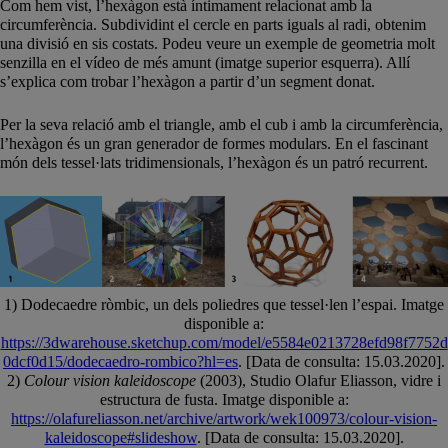
Com hem vist, l’hexàgon està íntimament relacionat amb la
circumferència. Subdividint el cercle en parts iguals al radi, obtenim
una divisió en sis costats. Podeu veure un exemple de geometria molt
senzilla en el vídeo de més amunt (imatge superior esquerra). Allí
s’explica com trobar l’hexàgon a partir d’un segment donat.
Per la seva relació amb el triangle, amb el cub i amb la circumferència,
l’hexàgon és un gran generador de formes modulars. En el fascinant
món dels tessel·lats tridimensionals, l’hexàgon és un patró recurrent.
1) Dodecaedre ròmbic, un dels poliedres que tessel·len l’espai. Imatge
disponible a:
https://3dwarehouse.sketchup.com/model/e5584e0213728efd98f7752d
0dcf0d15/dodecaedro-rombico?hl=es
. [Data de consulta: 15.03.2020].
2)
Colour vision kaleidoscope
(2003), Studio Olafur Eliasson, vidre i
estructura de fusta. Imatge disponible a:
https://olafureliasson.net/archive/artwork/wek100973/colour-vision-
kaleidoscope#slideshow
. [Data de consulta: 15.03.2020].