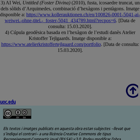
3) AI Wei,
Untitled (Foster Divina)
(2010), fusta, icosaedre truncat, un
dels sòlids d’Arquimedes, combinació d’hexàgons i pentàgons. Imatge
disponible a:
https://www.kollerauktionen.ch/en/100826-0001-5041-ai-
weiwei.-ohne-titel.-_foster-5041_434789.html?recpos=6
. [Data de
consulta: 15.03.2020].
4) Cúpula geodèsica basada en l’hexàgon de l’estudi danès Atelier
Kristoffer Tejlgaards. Imatge disponible a:
https://www.atelierkristoffertejlgaard.com/portfolio
. [Data de consulta:
15.03.2020].
Scroll
uoc.edu
Els textos i imatges publicats en aquesta obra estan subjectes –llevat que
s’indiqui el contrari– a una llicència Creative Commons de tipus
Reconeixement-Compartir igual (BY-SA) v.3.0. Podeu modificar l’obra,